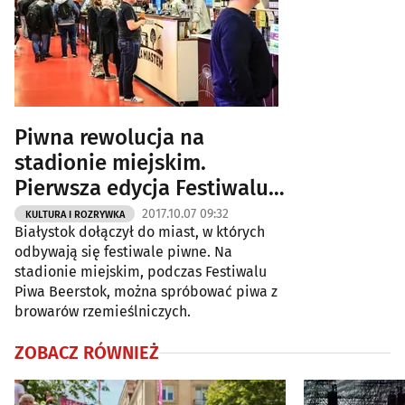
Piwna rewolucja na
stadionie miejskim.
Pierwsza edycja Festiwalu
Beerstok [ZDJĘCIA]
2017.10.07 09:32
KULTURA I ROZRYWKA
Białystok dołączył do miast, w których
odbywają się festiwale piwne. Na
stadionie miejskim, podczas Festiwalu
Piwa Beerstok, można spróbować piwa z
browarów rzemieślniczych.
ZOBACZ RÓWNIEŻ