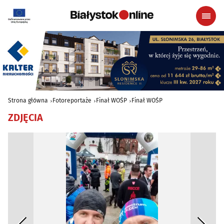
Strona główna
Fotoreportaże
Finał WOŚP
Finał WOŚP
ZDJĘCIA