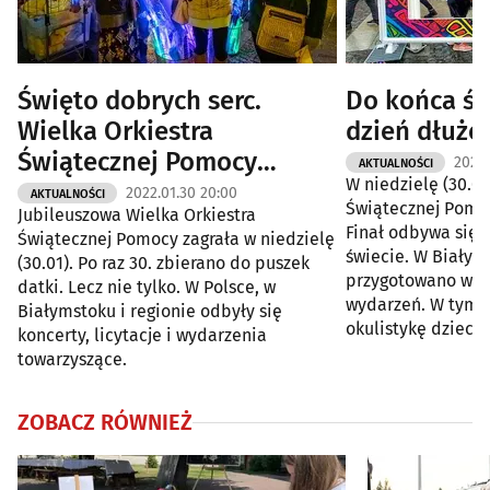
Święto dobrych serc.
Do końca św
Wielka Orkiestra
dzień dłuże
Świątecznej Pomocy
2022.
AKTUALNOŚCI
W niedzielę (30.01
zagrała po raz 30.!
2022.01.30 20:00
AKTUALNOŚCI
Świątecznej Pomocy
Jubileuszowa Wielka Orkiestra
[ZDJĘCIA]
Finał odbywa się w
Świątecznej Pomocy zagrała w niedzielę
świecie. W Białyms
(30.01). Po raz 30. zbierano do puszek
przygotowano wiele 
datki. Lecz nie tylko. W Polsce, w
wydarzeń. W tym 
Białymstoku i regionie odbyły się
okulistykę dziecię
koncerty, licytacje i wydarzenia
towarzyszące.
ZOBACZ RÓWNIEŻ