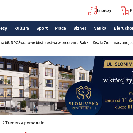
Imprezy
F
rezy
Kultura
Sport
Praca
Biznes
Nauka
Nierucho
eria MUNDO
Światowe Mistrzostwa w pieczeniu Babki i Kiszki Ziemniaczanej
Le
Trenerzy personalni