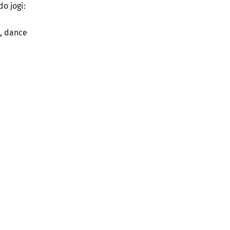
o jogi:
, dance