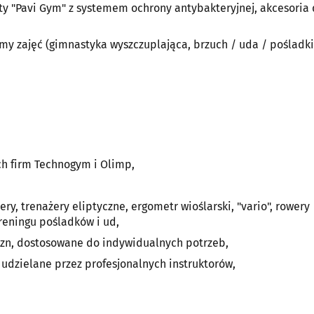
ty "Pavi Gym" z systemem ochrony antybakteryjnej, akcesoria d
my zajęć (gimnastyka wyszczuplająca, brzuch / uda / pośladki
ch firm Technogym i Olimp,
y, trenażery eliptyczne, ergometr wioślarski, "vario", rowery
reningu pośladków i ud,
yzn, dostosowane do indywidualnych potrzeb,
udzielane przez profesjonalnych instruktorów,