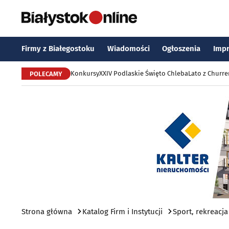
Firmy z Białegostoku
Wiadomości
Ogłoszenia
Imp
Konkursy
XXIV Podlaskie Święto Chleba
Lato z Churr
POLECAMY
Strona główna
Katalog Firm i Instytucji
Sport, rekreacja