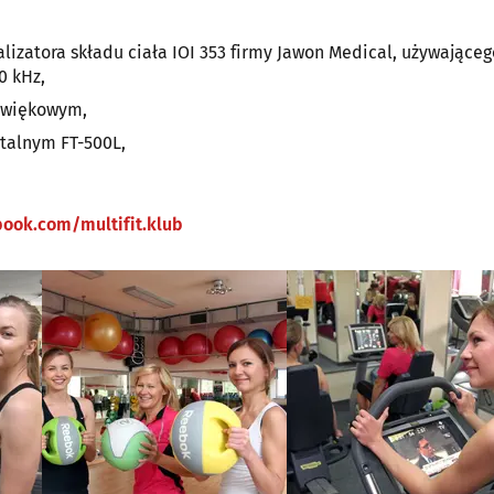
izatora składu ciała IOI 353 firmy Jawon Medical, używająceg
0 kHz,
źwiękowym,
talnym FT-500L,
ook.com/multifit.klub