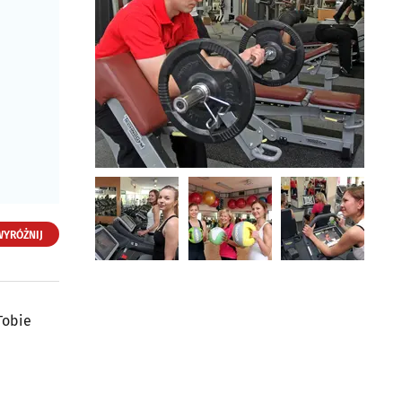
WYRÓŻNIJ
Fitness Klub Multifit
Tobie
ul. Mickiewicza 44
15-223 Białystok