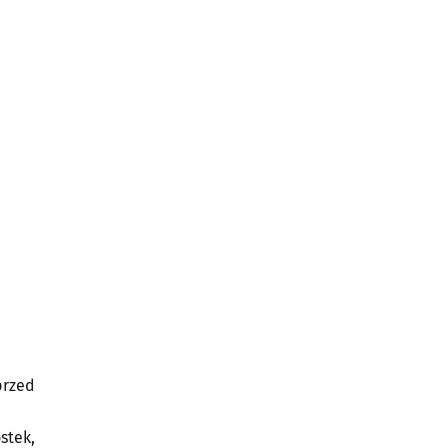
i
przed
stek,