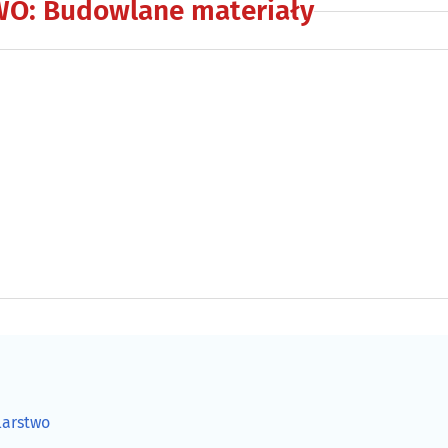
WO
:
Budowlane materiały
larstwo