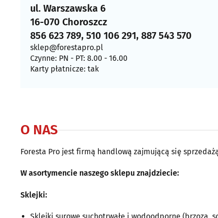
ul. Warszawska 6
16-070 Choroszcz
856 623 789, 510 106 291, 887 543 570
sklep@forestapro.pl
Czynne: PN - PT: 8.00 - 16.00
Karty płatnicze: tak
O NAS
Foresta Pro jest firmą handlową zajmującą się sprzed
W asortymencie naszego sklepu znajdziecie:
Sklejki:
Sklejki surowe suchotrwałe i wodoodporne (brzoza, so