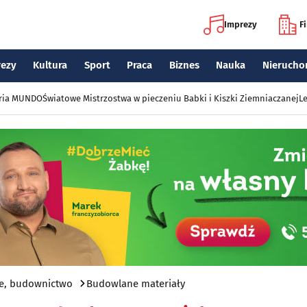
Imprezy
F
rezy
Kultura
Sport
Praca
Biznes
Nauka
Nierucho
eria MUNDO
Światowe Mistrzostwa w pieczeniu Babki i Kiszki Ziemniaczanej
Le
e, budownictwo
Budowlane materiały