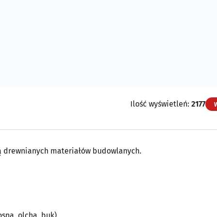
Ilość wyświetleń:
2177
ażą drewnianych materiałów budowlanych.
sna, olcha, buk),