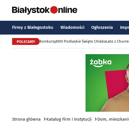
Firmy z Białegostoku
Wiadomości
Ogłoszenia
Imp
Konkursy
XXIV Podlaskie Święto Chleba
Lato z Churr
POLECAMY
Strona główna
Katalog Firm i Instytucji
Dom, mieszkani