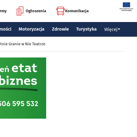
irmy
Ogłoszenia
Komunikacja
mości
Motoryzacja
Zdrowie
Turystyka
Więcej
tnie Granie w Nie Teatrze