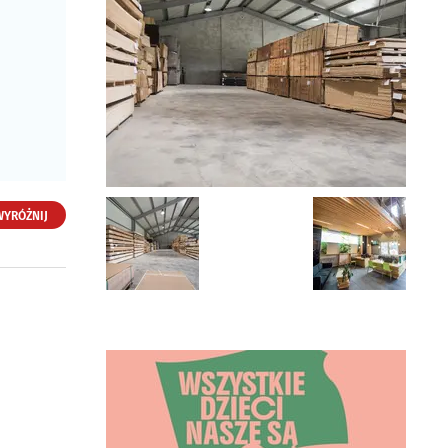
WYRÓŻNIJ
Foresta Pro Sp. z o.o.
ul. Warszawska 6
16-070 Choroszcz