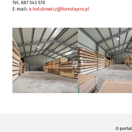
Tel. 887 543 570
E-mail:
a.holubowicz@forestapro.pl
O porta