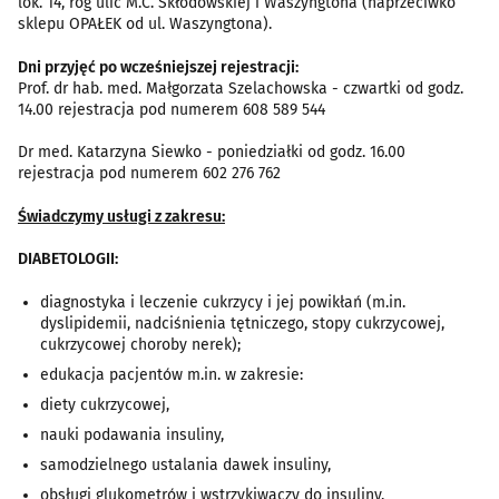
lok. 14, róg ulic M.C. Skłodowskiej i Waszyngtona (naprzeciwko
sklepu OPAŁEK od ul. Waszyngtona).
Dni przyjęć po wcześniejszej rejestracji:
Prof. dr hab. med. Małgorzata Szelachowska - czwartki od godz.
14.00 rejestracja pod numerem 608 589 544
Dr med. Katarzyna Siewko - poniedziałki od godz. 16.00
rejestracja pod numerem 602 276 762
Świadczymy usługi z zakresu:
DIABETOLOGII:
diagnostyka i leczenie cukrzycy i jej powikłań (m.in.
dyslipidemii, nadciśnienia tętniczego, stopy cukrzycowej,
cukrzycowej choroby nerek);
edukacja pacjentów m.in. w zakresie:
diety cukrzycowej,
nauki podawania insuliny,
samodzielnego ustalania dawek insuliny,
obsługi glukometrów i wstrzykiwaczy do insuliny.