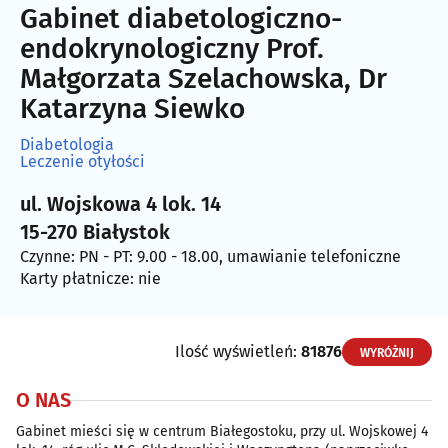
Gabinet diabetologiczno-
endokrynologiczny Prof.
Małgorzata Szelachowska, Dr
Katarzyna Siewko
Diabetologia
Leczenie otyłości
ul. Wojskowa 4 lok. 14
15-270 Białystok
Czynne: PN - PT: 9.00 - 18.00, umawianie telefoniczne
Karty płatnicze: nie
Ilość wyświetleń:
81876
WYRÓŻNIJ
O NAS
Gabinet mieści się w centrum Białegostoku, przy ul. Wojskowej 4