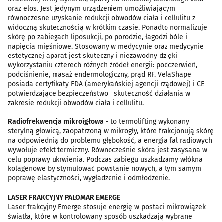
oraz elos. Jest jedynym urządzeniem umożliwiającym
równoczesne uzyskanie redukcji obwodów ciała i cellulitu z
widoczną skutecznością w krótkim czasie. Ponadto normalizuje
skórę po zabiegach liposukcji, po porodzie, łagodzi bóle i
napięcia mięśniowe. Stosowany w medycynie oraz medycynie
estetycznej aparat jest skuteczny i niezawodny dzięki
wykorzystaniu czterech różnych źródeł energii: podczerwień,
podciśnienie, masaż endermologiczny, prąd RF. VelaShape
posiada certyfikaty FDA (amerykańskiej agencji rządowej) i CE
potwierdzające bezpieczeństwo i skuteczność działania w
zakresie redukcji obwodów ciała i cellulitu.
Radiofrekwencja mikroigłowa
- to termolifting wykonany
sterylną głowicą, zaopatrzoną w mikrogły, które frakcjonują skórę
na odpowiednią do problemu głębokość, a energia fal radiowych
wywołuje efekt termiczny. Równocześnie skóra jest zasysana w
celu poprawy ukrwienia. Podczas zabiegu uszkadzamy włókna
kolagenowe by stymulować powstanie nowych, a tym samym
poprawę elastyczności, wygładzenie i odmłodzenie.
LASER FRAKCYJNY PALOMAR EMERGE
Laser frakcyjny Emerge stosuje energię w postaci mikrowiązek
światła, które w kontrolowany sposób uszkadzają wybrane