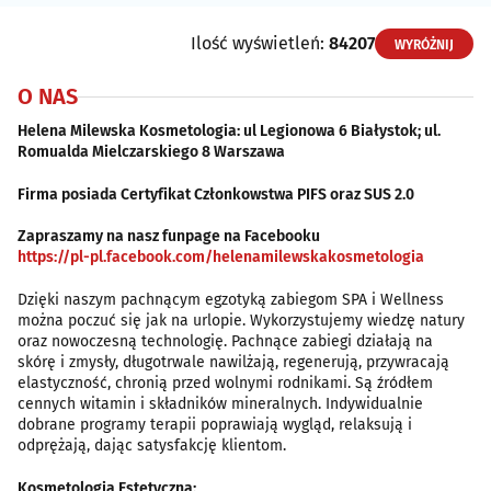
Ilość wyświetleń:
84207
WYRÓŻNIJ
O NAS
Helena Milewska Kosmetologia: ul Legionowa 6 Białystok; ul.
Romualda Mielczarskiego 8 Warszawa
Firma posiada Certyfikat Członkowstwa PIFS oraz SUS 2.0
Zapraszamy na nasz funpage na Facebooku
https://pl-pl.facebook.com/helenamilewskakosmetologia
Dzięki naszym pachnącym egzotyką zabiegom SPA i Wellness
można poczuć się jak na urlopie. Wykorzystujemy wiedzę natury
oraz nowoczesną technologię. Pachnące zabiegi działają na
skórę i zmysły, długotrwale nawilżają, regenerują, przywracają
elastyczność, chronią przed wolnymi rodnikami. Są źródłem
cennych witamin i składników mineralnych. Indywidualnie
dobrane programy terapii poprawiają wygląd, relaksują i
odprężają, dając satysfakcję klientom.
Kosmetologia Estetyczna: