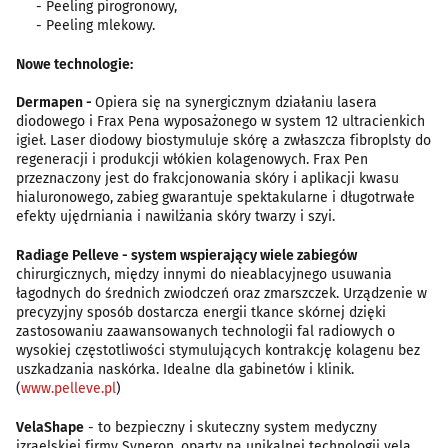
- Peeling pirogronowy,
- Peeling mlekowy.
Nowe technologie:
Dermapen -
Opiera się na synergicznym działaniu lasera
diodowego i Frax Pena wyposażonego w system 12 ultracienkich
igieł. Laser diodowy biostymuluje skórę a zwłaszcza fibroplsty do
regeneracji i produkcji włókien kolagenowych. Frax Pen
przeznaczony jest do frakcjonowania skóry i aplikacji kwasu
hialuronowego, zabieg gwarantuje spektakularne i długotrwałe
efekty ujędrniania i nawilżania skóry twarzy i szyi.
Radiage Pelleve - system wspierający wiele zabiegów
chirurgicznych, między innymi do nieablacyjnego usuwania
łagodnych do średnich zwiodczeń oraz zmarszczek. Urządzenie w
precyzyjny sposób dostarcza energii tkance skórnej dzięki
zastosowaniu zaawansowanych technologii fal radiowych o
wysokiej częstotliwości stymulujących kontrakcję kolagenu bez
uszkadzania naskórka. Idealne dla gabinetów i klinik.
(
www.pelleve.pl
)
VelaShape
- to bezpieczny i skuteczny system medyczny
izraelskiej firmy Syneron, oparty na unikalnej technologii vela