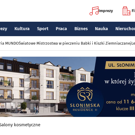
Imprezy
F
rezy
Kultura
Sport
Praca
Biznes
Nauka
Nierucho
eria MUNDO
Światowe Mistrzostwa w pieczeniu Babki i Kiszki Ziemniaczanej
Le
Salony kosmetyczne