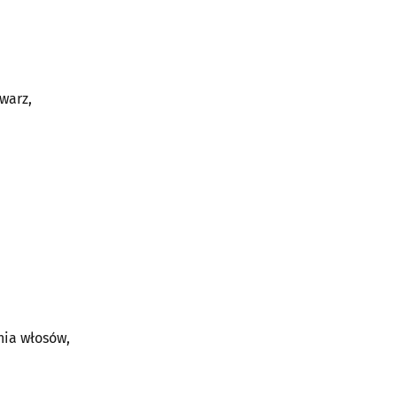
warz,
nia włosów,