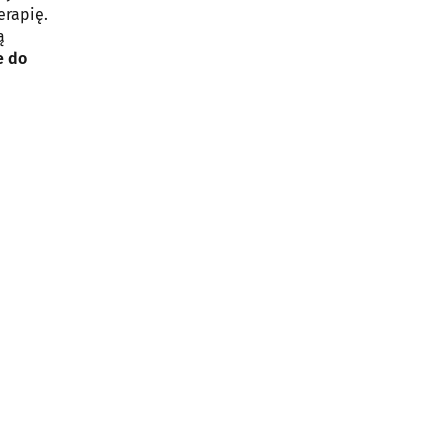
erapię.
ą
e do