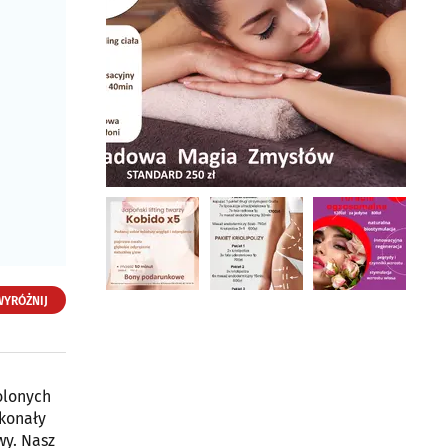
WYRÓŻNIJ
Hialuron Instytut
Medycyny Estetycznej i
Kosmetologii
olonych
ul. Wspólna 18
15-346 Białystok
skonały
wy. Nasz