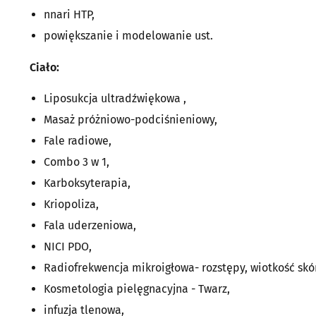
nnari HTP,
powiększanie i modelowanie ust.
Ciało:
Liposukcja ultradźwiękowa ,
Masaż próżniowo-podciśnieniowy,
Fale radiowe,
Combo 3 w 1,
Karboksyterapia,
Kriopoliza,
Fala uderzeniowa,
NICI PDO,
Radiofrekwencja mikroigłowa- rozstępy, wiotkość skó
Kosmetologia pielęgnacyjna - Twarz,
infuzja tlenowa,