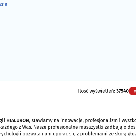
zne
Ilość wyświetleń:
37540
ogii HIALURON
, stawiamy na innowację, profesjonalizm i wyszk
każdego z Was. Nasze profesjonalne masażystki zadbają o do
 trychologii pozwala nam uporać się z problemami ze skórą gło