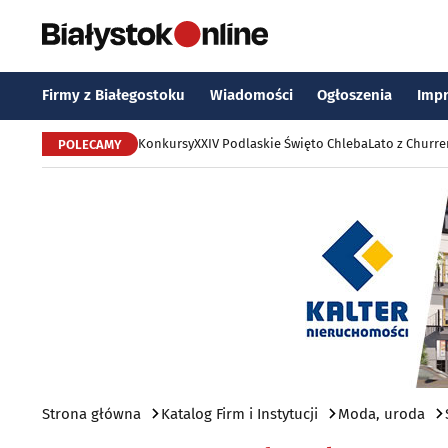
Firmy z Białegostoku
Wiadomości
Ogłoszenia
Imp
Konkursy
XXIV Podlaskie Święto Chleba
Lato z Churr
POLECAMY
Strona główna
Katalog Firm i Instytucji
Moda, uroda