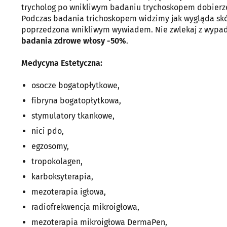
trycholog po wnikliwym badaniu trychoskopem dobierze
Podczas badania trichoskopem widzimy jak wygląda skó
poprzedzona wnikliwym wywiadem. Nie zwlekaj z wypad
badania zdrowe włosy -50%
.
Medycyna Estetyczna:
osocze bogatopłytkowe,
fibryna bogatopłytkowa,
stymulatory tkankowe,
nici pdo,
egzosomy,
tropokolagen,
karboksyterapia,
mezoterapia igłowa,
radiofrekwencja mikroigłowa,
mezoterapia mikroigłowa DermaPen,