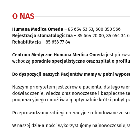
O NAS
Humana Medica Omeda
– 85 654 53 53, 600 850 566
Rejestracja stomatologiczna
– 85 664 20 00, 85 654 34 6
Rehabilitacja
– 85 653 77 84
Centrum Medyczne Humana Medica Omeda
jest pierws
wchodzą
poradnie specjalistyczne oraz szpital o profi
Do dyspozycji naszych Pacjentów mamy w pełni wyposa
Naszym priorytetem jest zdrowie pacjenta, dlatego wie
doświadczenie, wiedza oraz nowoczesne i bezpieczne t
pooperacyjnego umożliwiają optymalnie krótki pobyt pa
Przeprowadzamy zabiegi operacyjne refundowane ze śr
W naszej działalności wykorzystujemy najnowocześniejs