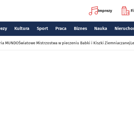
Imprezy
F
rezy
Kultura
Sport
Praca
Biznes
Nauka
Nierucho
eria MUNDO
Światowe Mistrzostwa w pieczeniu Babki i Kiszki Ziemniaczanej
Le