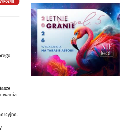
WYRÓŻNIJ
Humana Medica Omeda
- Klinika Chirurgiczno-
Ortopedyczna
ul. Fabryczna 39
15-482 Białystok
órego
Nasze
ępowania
ercyjne.
y