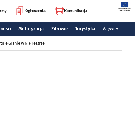
irmy
Ogłoszenia
Komunikacja
mości
Motoryzacja
Zdrowie
Turystyka
Więcej
tnie Granie w Nie Teatrze