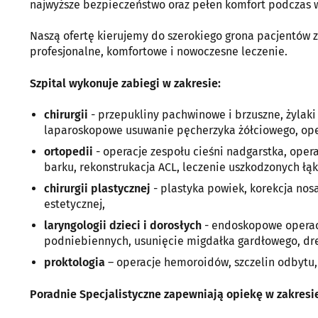
najwyższe bezpieczeństwo oraz pełen komfort podczas
Naszą ofertę kierujemy do szerokiego grona pacjentów z
profesjonalne, komfortowe i nowoczesne leczenie.
Szpital wykonuje zabiegi w zakresie:
chirurgii
- przepukliny pachwinowe i brzuszne, żylaki
laparoskopowe usuwanie pęcherzyka żółciowego, ope
ortopedii
- operacje zespołu cieśni nadgarstka, oper
barku, rekonstrukacja ACL, leczenie uszkodzonych łąk
chirurgii plastycznej
- plastyka powiek, korekcja nosa,
estetycznej,
laryngologii dzieci i dorosłych
- endoskopowe operacj
podniebiennych, usunięcie migdałka gardłowego, dre
proktologia
– operacje hemoroidów, szczelin odbytu,
Poradnie Specjalistyczne zapewniają opiekę w zakresi