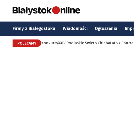
Firmy z Białegostoku
Wiadomości
Ogłoszenia
Imp
Konkursy
XXIV Podlaskie Święto Chleba
Lato z Churr
POLECAMY