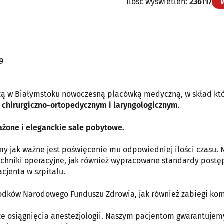
Ilość wyświetleń:
236117
9
zą w Białymstoku nowoczesną placówką medyczną, w skład kt
lu chirurgiczno-ortopedycznym i laryngologicznym
.
żone i eleganckie sale pobytowe.
my jak ważne jest poświęcenie mu odpowiedniej ilości czasu. 
echniki operacyjne, jak również wypracowane standardy post
cjenta w szpitalu.
odków Narodowego Funduszu Zdrowia, jak również zabiegi kom
ze osiągnięcia anestezjologii. Naszym pacjentom gwarantujem