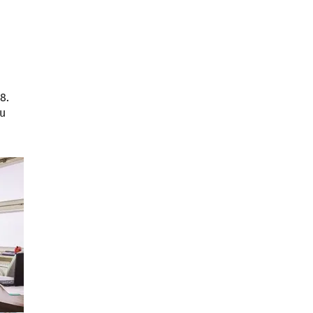
8.
su