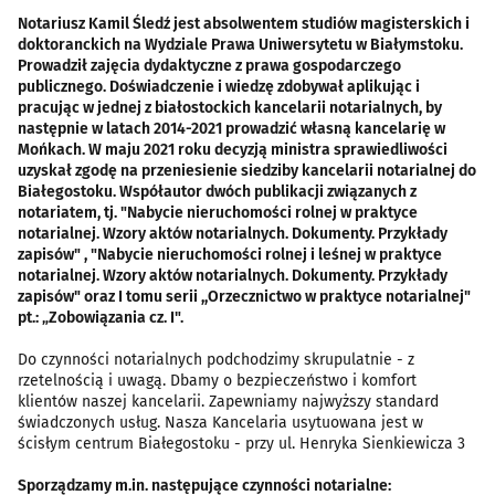
Notariusz Kamil Śledź jest absolwentem studiów magisterskich i
doktoranckich na Wydziale Prawa Uniwersytetu w Białymstoku.
Prowadził zajęcia dydaktyczne z prawa gospodarczego
publicznego. Doświadczenie i wiedzę zdobywał aplikując i
pracując w jednej z białostockich kancelarii notarialnych, by
następnie w latach 2014-2021 prowadzić własną kancelarię w
Mońkach. W maju 2021 roku decyzją ministra sprawiedliwości
uzyskał zgodę na przeniesienie siedziby kancelarii notarialnej do
Białegostoku. Współautor dwóch publikacji związanych z
notariatem, tj. "Nabycie nieruchomości rolnej w praktyce
notarialnej. Wzory aktów notarialnych. Dokumenty. Przykłady
zapisów" , "Nabycie nieruchomości rolnej i leśnej w praktyce
notarialnej. Wzory aktów notarialnych. Dokumenty. Przykłady
zapisów" oraz I tomu serii ,,Orzecznictwo w praktyce notarialnej"
pt.: „Zobowiązania cz. I".
Do czynności notarialnych podchodzimy skrupulatnie - z
rzetelnością i uwagą. Dbamy o bezpieczeństwo i komfort
klientów naszej kancelarii. Zapewniamy najwyższy standard
świadczonych usług. Nasza Kancelaria usytuowana jest w
ścisłym centrum Białegostoku - przy ul. Henryka Sienkiewicza 3
Sporządzamy m.in. następujące czynności notarialne: