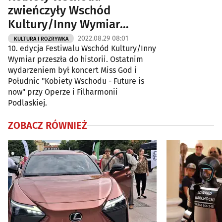
zwieńczyły Wschód
Kultury/Inny Wymiar
[ZDJĘCIA]
2022.08.29 08:01
KULTURA I ROZRYWKA
10. edycja Festiwalu Wschód Kultury/Inny
Wymiar przeszła do historii. Ostatnim
wydarzeniem był koncert Miss God i
Południc "Kobiety Wschodu - Future is
now" przy Operze i Filharmonii
Podlaskiej.
ZOBACZ RÓWNIEŻ