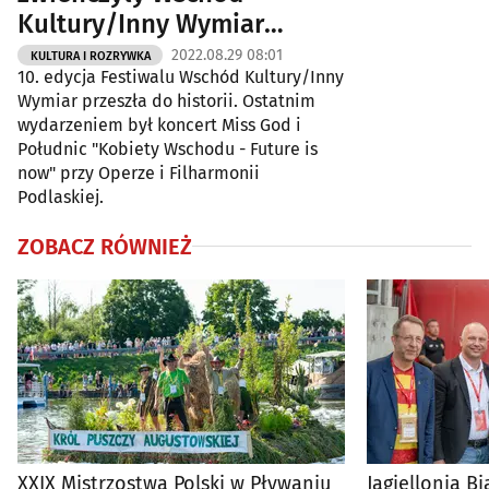
Kultury/Inny Wymiar
[ZDJĘCIA]
2022.08.29 08:01
KULTURA I ROZRYWKA
10. edycja Festiwalu Wschód Kultury/Inny
Wymiar przeszła do historii. Ostatnim
wydarzeniem był koncert Miss God i
Południc "Kobiety Wschodu - Future is
now" przy Operze i Filharmonii
Podlaskiej.
ZOBACZ RÓWNIEŻ
XXIX Mistrzostwa Polski w Pływaniu
Jagiellonia B