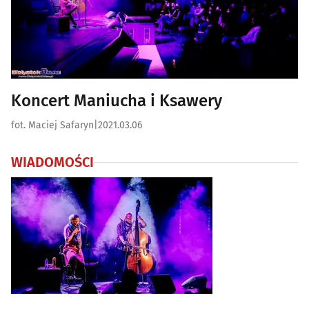
Koncert Maniucha i Ksawery
fot. Maciej Safaryn
|
2021.03.06
WIADOMOŚCI