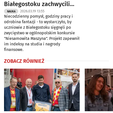
Białegostoku zachwycili
jurorów
2026.03.19 13:55
NAUKA
Niecodzienny pomysł, godziny pracy i
odrobina fantazji - to wystarczyło, by
uczniowie z Białegostoku sięgnęli po
zwycięstwo w ogólnopolskim konkursie
"Niesamowita Maszyna”. Projekt zapewnił
im indeksy na studia i nagrody
finansowe.
ZOBACZ RÓWNIEŻ