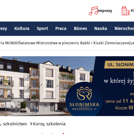
Imprezy
F
rezy
Kultura
Sport
Praca
Biznes
Nauka
Nierucho
eria MUNDO
Światowe Mistrzostwa w pieczeniu Babki i Kiszki Ziemniaczanej
Le
, szkolnictwo
Kursy, szkolenia