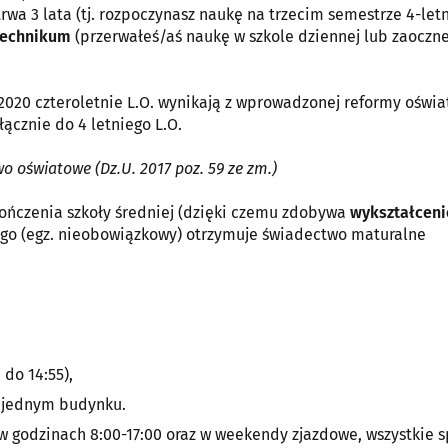
rwa 3 lata (tj. rozpoczynasz naukę na trzecim semestrze 4-letn
Technikum
(przerwałeś/aś naukę w szkole dziennej lub zaoczne
20 czteroletnie L.O. wynikają z wprowadzonej reformy oświat
cznie do 4 letniego L.O.
wo oświatowe (Dz.U. 2017 poz. 59 ze zm.)
ończenia szkoły średniej (dzięki czemu zdobywa
wykształceni
ego (egz. nieobowiązkowy) otrzymuje świadectwo maturalne
 do 14:55),
w jednym budynku.
 w godzinach 8:00-17:00 oraz w weekendy zjazdowe, wszystkie 