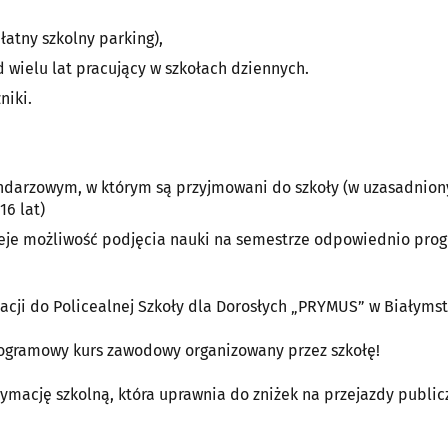
łatny szkolny parking),
d wielu lat pracujący w szkołach dziennych.
niki.
lendarzowym, w którym są przyjmowani do szkoły (w uzasadnio
6 lat)
nieje możliwość podjęcia nauki na semestrze odpowiednio pr
acji do Policealnej Szkoły dla Dorosłych „PRYMUS” w Białyms
gramowy kurs zawodowy organizowany przez szkołę!
mację szkolną, która uprawnia do zniżek na przejazdy publi