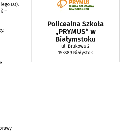
iego LO),
j) –
Policealna Szkoła
y.
„PRYMUS“ w
Białymstoku
ul. Brukowa 2
15-889 Białystok
e
sprawy