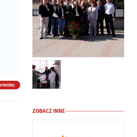
WYRÓŻNIJ
Liceum
ZOBACZ INNE
Ogólnokształcące
Zaoczne dla Dorosłych
w Białymstoku
ul. Brukowa 2
15-889 Białystok