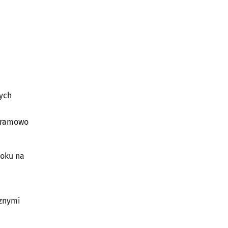
nych
ogramowo
toku na
cznymi