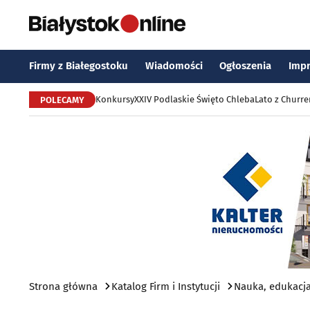
Firmy z Białegostoku
Wiadomości
Ogłoszenia
Imp
Konkursy
XXIV Podlaskie Święto Chleba
Lato z Churr
POLECAMY
Strona główna
Katalog Firm i Instytucji
Nauka, edukacja