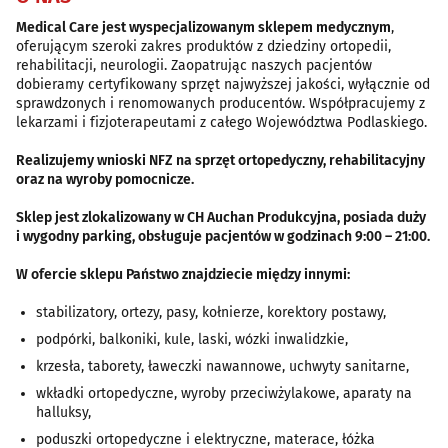
Medical Care
jest wyspecjalizowanym sklepem medycznym
,
oferującym szeroki zakres produktów z dziedziny ortopedii,
rehabilitacji, neurologii. Zaopatrując naszych pacjentów
dobieramy certyfikowany sprzęt najwyższej jakości, wyłącznie od
sprawdzonych i renomowanych producentów. Współpracujemy z
lekarzami i fizjoterapeutami z całego Województwa Podlaskiego.
Realizujemy wnioski NFZ na sprzęt ortopedyczny, rehabilitacyjny
oraz na wyroby pomocnicze.
Sklep jest zlokalizowany w CH Auchan Produkcyjna, posiada duży
i wygodny parking, obsługuje pacjentów w godzinach 9:00 – 21:00.
W ofercie sklepu Państwo znajdziecie między innymi:
stabilizatory, ortezy, pasy, kołnierze, korektory postawy,
podpórki, balkoniki, kule, laski, wózki inwalidzkie,
krzesła, taborety, ławeczki nawannowe, uchwyty sanitarne,
wkładki ortopedyczne, wyroby przeciwżylakowe, aparaty na
halluksy,
poduszki ortopedyczne i elektryczne, materace, łóżka