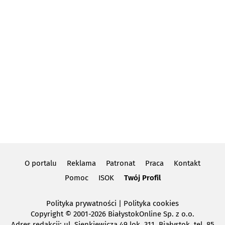
O portalu
Reklama
Patronat
Praca
Kontakt
Pomoc
ISOK
Twój Profil
Polityka prywatności
|
Polityka cookies
Copyright
© 2001-2026 BiałystokOnline Sp. z o.o.
Adres redakcji: ul. Sienkiewicza 49 lok. 311, Białystok, tel. 85