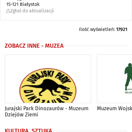
15-121 Białystok
Zgłoś do aktualizacji
Media
(7)
Muzea
(31)
Ilość wyświetleń:
17921
Ośrodki kultury, Kluby
(44)
ZOBACZ INNE -
MUZEA
Teatry
(8)
Jurajski Park Dinozaurów - Muzeum
Muzeum Wojsk
Dziejów Ziemi
KULTURA, SZTUKA