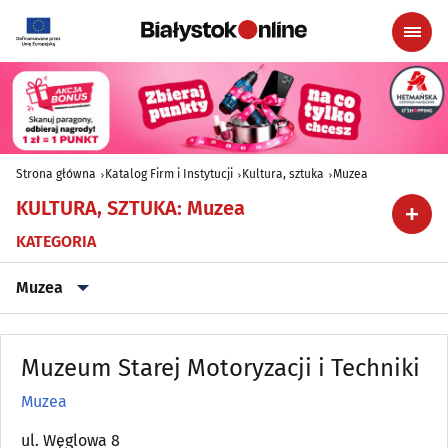
Strona główna
Katalog Firm i Instytucji
Kultura, sztuka
Muzea
KULTURA, SZTUKA
:
Muzea
KATEGORIA
Muzea
Filharmonie
(2)
Muzeum Starej Motoryzacji i Techniki
Galerie
(13)
Muzea
Kina
ul. Węglowa 8
(5)