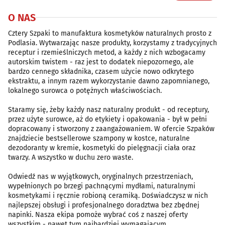
O NAS
Cztery Szpaki to manufaktura kosmetyków naturalnych prosto z
Podlasia. Wytwarzając nasze produkty, korzystamy z tradycyjnych
receptur i rzemieślniczych metod, a każdy z nich wzbogacamy
autorskim twistem - raz jest to dodatek niepozornego, ale
bardzo cennego składnika, czasem użycie nowo odkrytego
ekstraktu, a innym razem wykorzystanie dawno zapomnianego,
lokalnego surowca o potężnych właściwościach.
Staramy się, żeby każdy nasz naturalny produkt - od receptury,
przez użyte surowce, aż do etykiety i opakowania - był w pełni
dopracowany i stworzony z zaangażowaniem. W ofercie Szpaków
znajdziecie bestsellerowe szampony w kostce, naturalne
dezodoranty w kremie, kosmetyki do pielęgnacji ciała oraz
twarzy. A wszystko w duchu zero waste.
Odwiedź nas w wyjątkowych, oryginalnych przestrzeniach,
wypełnionych po brzegi pachnącymi mydłami, naturalnymi
kosmetykami i ręcznie robioną ceramiką. Doświadczysz w nich
najlepszej obsługi i profesjonalnego doradztwa bez zbędnej
napinki. Nasza ekipa pomoże wybrać coś z naszej oferty
wszystkim - nawet tym najbardziej wymagającym.