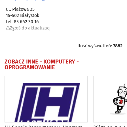
Internet - kawiarnie
ul. Plażowa 35
(0)
15-502 Białystok
tel. 85 662 30 16
Komputery - oprogramowanie
(35)
Zgłoś do aktualizacji
Komputery - sieci i systemy
(12)
Ilość wyświetleń:
7882
Multimedia
(7)
ZOBACZ INNE -
KOMPUTERY -
OPROGRAMOWANIE
Notebooki
(5)
Płyty CD, DVD
(4)
Pozycjonowanie stron
(9)
Projektowanie stron WWW
(32)
Serwis komputerów, notebooków
(24)