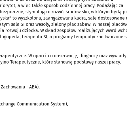
riorytet, a więc także sposób codziennej pracy. Podążając za
zpieczne, stymulujące rozwój środowisko, w którym będą pot
gryska” to wyszkolona, zaangażowana kadra, sale dostosowane 
 tym sala SI oraz wesoły, zielony plac zabaw. W naszej placów
a rozwoju dziecka. W skład zespołów realizujących wwrd wch
logopeda, terapeuta SI, a programy terapeutyczne tworzone s
erapeutyczne. W oparciu o obserwację, diagnozę oraz wywiady
jno-Terapeutyczne, które stanowią podstawę naszej pracy.
 Zachowania - ABA),
xchange Communication System),