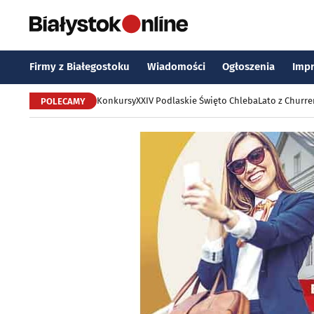
Firmy z Białegostoku
Wiadomości
Ogłoszenia
Imp
Konkursy
XXIV Podlaskie Święto Chleba
Lato z Churr
POLECAMY