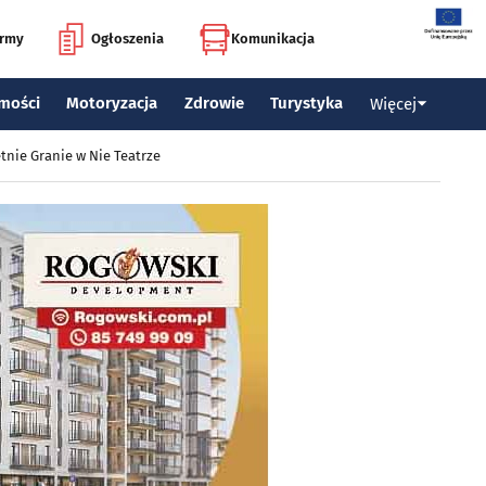
irmy
Ogłoszenia
Komunikacja
mości
Motoryzacja
Zdrowie
Turystyka
Więcej
tnie Granie w Nie Teatrze