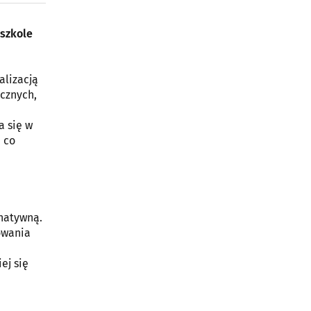
Niepubliczne
Terapeutyczne
Przedszkole U
dszkole
Tygryska
ul. Wysockiego 62
15-167 Białystok
alizacją
cznych,
a się w
 co
natywną.
owania
ej się