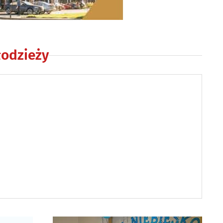
łodzieży