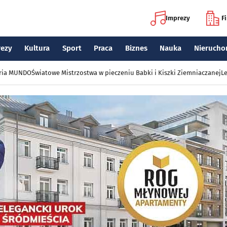
Imprezy
F
rezy
Kultura
Sport
Praca
Biznes
Nauka
Nierucho
eria MUNDO
Światowe Mistrzostwa w pieczeniu Babki i Kiszki Ziemniaczanej
Le