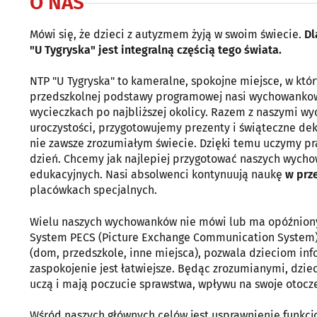
O NAS
Mówi się, że dzieci z autyzmem żyją w swoim świecie.
Dl
"U Tygryska" jest integralną częścią tego świata.
NTP "U Tygryska" to kameralne, spokojne miejsce, w któ
przedszkolnej podstawy programowej nasi wychowankowi
wycieczkach po najbliższej okolicy. Razem z naszymi 
uroczystości, przygotowujemy prezenty i świąteczne dek
nie zawsze zrozumiałym świecie. Dzięki temu uczymy pr
dzień. Chcemy jak najlepiej przygotować naszych wycho
edukacyjnych. Nasi absolwenci kontynuują naukę
w prze
placówkach specjalnych.
Wielu naszych wychowanków nie mówi lub ma opóźniony
System PECS (Picture Exchange Communication System),
(dom, przedszkole, inne miejsca), pozwala dzieciom in
zaspokojenie jest łatwiejsze. Będąc zrozumianymi, dziec
uczą i mają poczucie sprawstwa, wpływu na swoje otocz
Wśród naszych głównych celów jest usprawnienie funkc