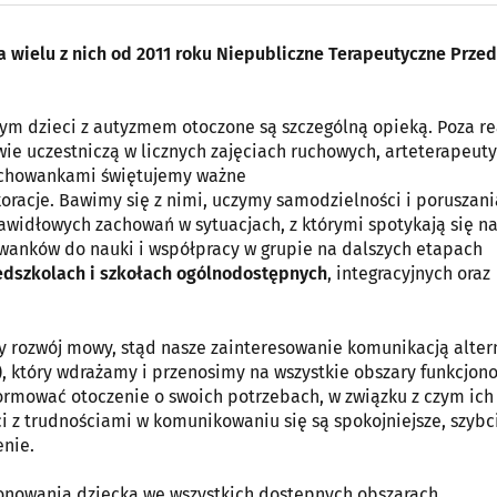
a wielu z nich od 2011 roku Niepubliczne Terapeutyczne Prze
rym dzieci z autyzmem otoczone są szczególną opieką. Poza re
e uczestniczą w licznych zajęciach ruchowych, arteterapeuty
wychowankami świętujemy ważne
oracje. Bawimy się z nimi, uczymy samodzielności i poruszani
awidłowych zachowań w sytuacjach, z którymi spotykają się na
wanków do nauki i współpracy w grupie na dalszych etapach
dszkolach i szkołach ogólnodostępnych
, integracyjnych oraz
 rozwój mowy, stąd nasze zainteresowanie komunikacją alter
 który wdrażamy i przenosimy na wszystkie obszary funkcjon
formować otoczenie o swoich potrzebach, w związku z czym ich
i z trudnościami w komunikowaniu się są spokojniejsze, szybci
enie.
jonowania dziecka we wszystkich dostępnych obszarach.