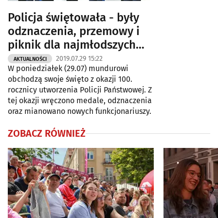
Policja świętowała - były
odznaczenia, przemowy i
piknik dla najmłodszych
[ZDJĘCIA]
2019.07.29 15:22
AKTUALNOŚCI
W poniedziałek (29.07) mundurowi
obchodzą swoje święto z okazji 100.
rocznicy utworzenia Policji Państwowej. Z
tej okazji wręczono medale, odznaczenia
oraz mianowano nowych funkcjonariuszy.
ZOBACZ RÓWNIEŻ