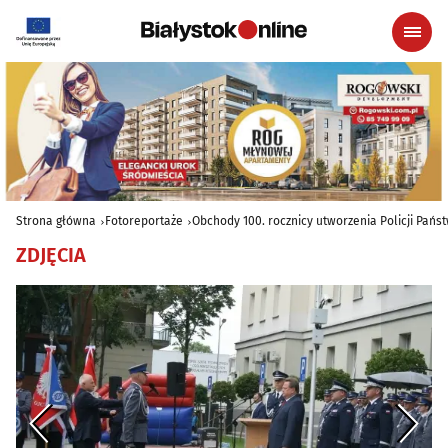
Strona główna
Fotoreportaże
Obchody 100. rocznicy utworzenia Policji Pańs
ZDJĘCIA