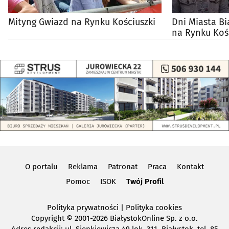
Mityng Gwiazd na Rynku Kościuszki
Dni Miasta Bi
na Rynku Koś
O portalu
Reklama
Patronat
Praca
Kontakt
Pomoc
ISOK
Twój Profil
Polityka prywatności
|
Polityka cookies
Copyright
© 2001-2026 BiałystokOnline Sp. z o.o.
Adres redakcji: ul. Sienkiewicza 49 lok. 311, Białystok, tel. 85