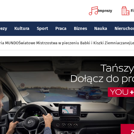
Imprezy
F
rezy
Kultura
Sport
Praca
Biznes
Nauka
Nierucho
eria MUNDO
Światowe Mistrzostwa w pieczeniu Babki i Kiszki Ziemniaczanej
Le