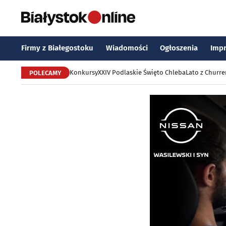
Firmy z Białegostoku
Wiadomości
Ogłoszenia
Imp
Konkursy
XXIV Podlaskie Święto Chleba
Lato z Churr
POLECAMY