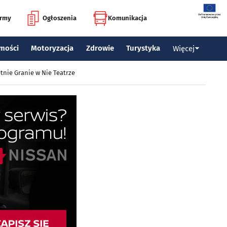
irmy
Ogłoszenia
Komunikacja
mości
Motoryzacja
Zdrowie
Turystyka
Więcej
tnie Granie w Nie Teatrze