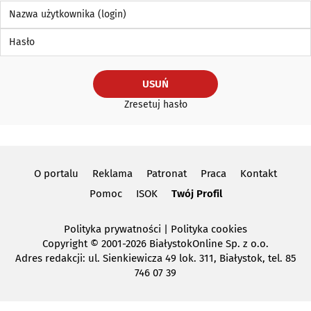
Nazwa użytkownika (login)
Hasło
USUŃ
Zresetuj hasło
O portalu
Reklama
Patronat
Praca
Kontakt
Pomoc
ISOK
Twój Profil
Polityka prywatności
|
Polityka cookies
Copyright
© 2001-2026 BiałystokOnline Sp. z o.o.
Adres redakcji: ul. Sienkiewicza 49 lok. 311, Białystok, tel. 85
746 07 39