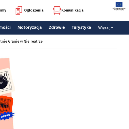
irmy
Ogłoszenia
Komunikacja
mości
Motoryzacja
Zdrowie
Turystyka
Więcej
tnie Granie w Nie Teatrze