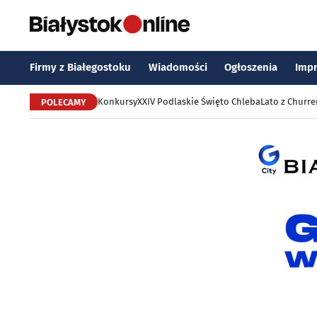
Firmy z Białegostoku
Wiadomości
Ogłoszenia
Imp
Konkursy
XXIV Podlaskie Święto Chleba
Lato z Churr
POLECAMY