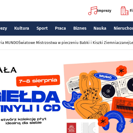
Imprezy
F
rezy
Kultura
Sport
Praca
Biznes
Nauka
Nierucho
eria MUNDO
Światowe Mistrzostwa w pieczeniu Babki i Kiszki Ziemniaczanej
Le