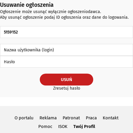
Usuwanie ogłoszenia
Ogłoszenie może usunąć wyłącznie ogłoszeniodawca.
Aby usunąć ogłoszenie podaj ID ogłoszenia oraz dane do logowania.
ID Ogłoszenia
Nazwa użytkownika (login)
Hasło
USUŃ
Zresetuj hasło
O portalu
Reklama
Patronat
Praca
Kontakt
Pomoc
ISOK
Twój Profil