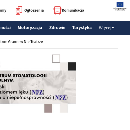
irmy
Ogłoszenia
Komunikacja
mości
Motoryzacja
Zdrowie
Turystyka
Więcej
tnie Granie w Nie Teatrze