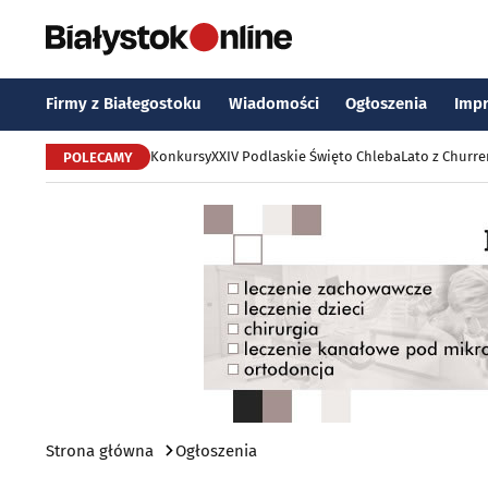
Firmy z Białegostoku
Wiadomości
Ogłoszenia
Imp
Konkursy
XXIV Podlaskie Święto Chleba
Lato z Churr
POLECAMY
Strona główna
Ogłoszenia