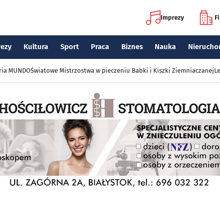
Imprezy
F
rezy
Kultura
Sport
Praca
Biznes
Nauka
Nierucho
eria MUNDO
Światowe Mistrzostwa w pieczeniu Babki i Kiszki Ziemniaczanej
Le