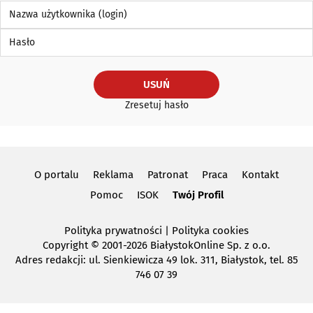
Nazwa użytkownika (login)
Hasło
USUŃ
Zresetuj hasło
O portalu
Reklama
Patronat
Praca
Kontakt
Pomoc
ISOK
Twój Profil
Polityka prywatności
|
Polityka cookies
Copyright
© 2001-2026 BiałystokOnline Sp. z o.o.
Adres redakcji: ul. Sienkiewicza 49 lok. 311, Białystok, tel. 85
746 07 39