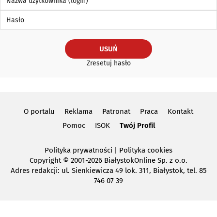
Hasło
USUŃ
Zresetuj hasło
O portalu
Reklama
Patronat
Praca
Kontakt
Pomoc
ISOK
Twój Profil
Polityka prywatności
|
Polityka cookies
Copyright
© 2001-2026 BiałystokOnline Sp. z o.o.
Adres redakcji: ul. Sienkiewicza 49 lok. 311, Białystok, tel. 85
746 07 39