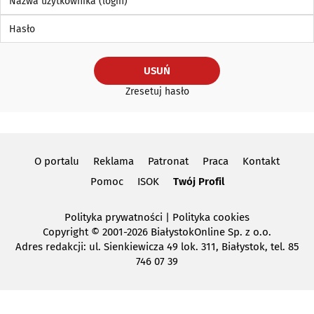
Hasło
USUŃ
Zresetuj hasło
O portalu
Reklama
Patronat
Praca
Kontakt
Pomoc
ISOK
Twój Profil
Polityka prywatności
|
Polityka cookies
Copyright
© 2001-2026 BiałystokOnline Sp. z o.o.
Adres redakcji: ul. Sienkiewicza 49 lok. 311, Białystok, tel. 85
746 07 39