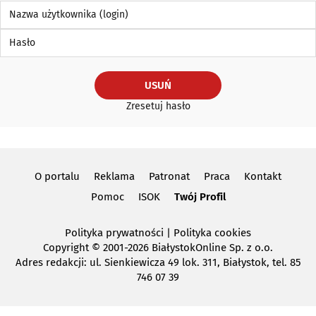
Nazwa użytkownika (login)
Hasło
USUŃ
Zresetuj hasło
O portalu
Reklama
Patronat
Praca
Kontakt
Pomoc
ISOK
Twój Profil
Polityka prywatności
|
Polityka cookies
Copyright
© 2001-2026 BiałystokOnline Sp. z o.o.
Adres redakcji: ul. Sienkiewicza 49 lok. 311, Białystok, tel. 85
746 07 39