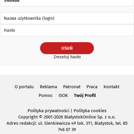
Nazwa użytkownika (login)
Hasło
USUŃ
Zresetuj hasło
O portalu
Reklama
Patronat
Praca
Kontakt
Pomoc
ISOK
Twój Profil
Polityka prywatności
|
Polityka cookies
Copyright
© 2001-2026 BiałystokOnline Sp. z o.o.
Adres redakcji: ul. Sienkiewicza 49 lok. 311, Białystok, tel. 85
746 07 39