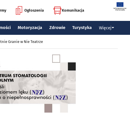
irmy
Ogłoszenia
Komunikacja
mości
Motoryzacja
Zdrowie
Turystyka
Więcej
tnie Granie w Nie Teatrze