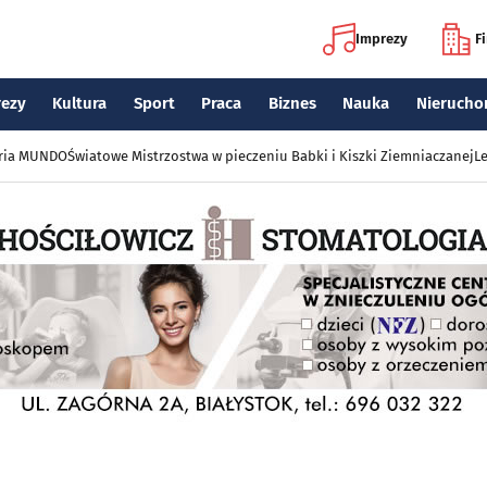
Imprezy
F
rezy
Kultura
Sport
Praca
Biznes
Nauka
Nierucho
eria MUNDO
Światowe Mistrzostwa w pieczeniu Babki i Kiszki Ziemniaczanej
Le