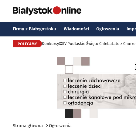
Firmy z Białegostoku
Wiadomości
Ogłoszenia
Imp
Konkursy
XXIV Podlaskie Święto Chleba
Lato z Churr
POLECAMY
Strona główna
Ogłoszenia