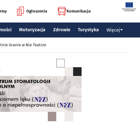
irmy
Ogłoszenia
Komunikacja
mości
Motoryzacja
Zdrowie
Turystyka
Więcej
tnie Granie w Nie Teatrze