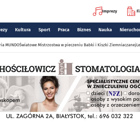
Imprezy
F
rezy
Kultura
Sport
Praca
Biznes
Nauka
Nierucho
eria MUNDO
Światowe Mistrzostwa w pieczeniu Babki i Kiszki Ziemniaczanej
Le