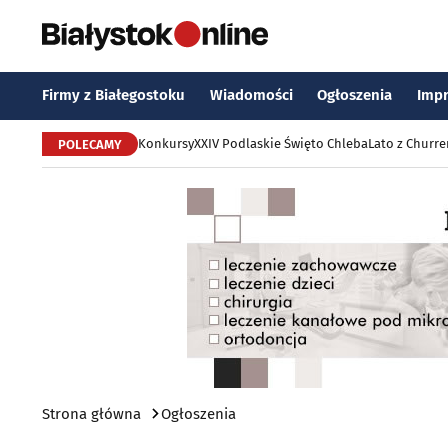
Firmy z Białegostoku
Wiadomości
Ogłoszenia
Imp
Konkursy
XXIV Podlaskie Święto Chleba
Lato z Churr
POLECAMY
Strona główna
Ogłoszenia