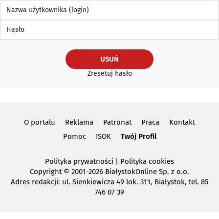
Nazwa użytkownika (login)
Hasło
USUŃ
Zresetuj hasło
O portalu
Reklama
Patronat
Praca
Kontakt
Pomoc
ISOK
Twój Profil
Polityka prywatności
|
Polityka cookies
Copyright
© 2001-2026 BiałystokOnline Sp. z o.o.
Adres redakcji: ul. Sienkiewicza 49 lok. 311, Białystok, tel. 85
746 07 39