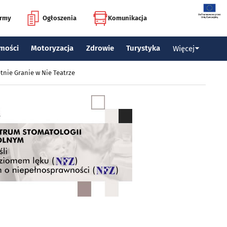
irmy
Ogłoszenia
Komunikacja
mości
Motoryzacja
Zdrowie
Turystyka
Więcej
tnie Granie w Nie Teatrze