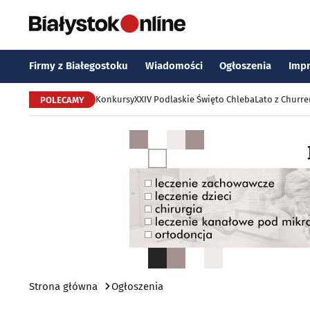
Firmy z Białegostoku
Wiadomości
Ogłoszenia
Imp
Konkursy
XXIV Podlaskie Święto Chleba
Lato z Churr
POLECAMY
Strona główna
Ogłoszenia