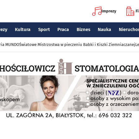
Imprezy
F
rezy
Kultura
Sport
Praca
Biznes
Nauka
Nierucho
eria MUNDO
Światowe Mistrzostwa w pieczeniu Babki i Kiszki Ziemniaczanej
Le