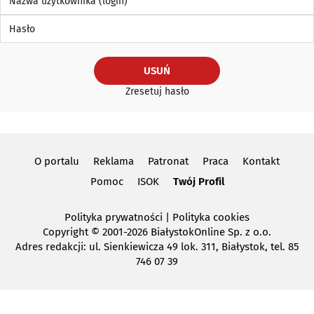
Hasło
USUŃ
Zresetuj hasło
O portalu
Reklama
Patronat
Praca
Kontakt
Pomoc
ISOK
Twój Profil
Polityka prywatności
|
Polityka cookies
Copyright
© 2001-2026 BiałystokOnline Sp. z o.o.
Adres redakcji: ul. Sienkiewicza 49 lok. 311, Białystok, tel. 85
746 07 39