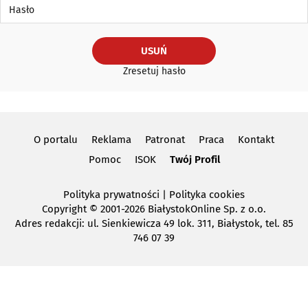
Hasło
USUŃ
Zresetuj hasło
O portalu
Reklama
Patronat
Praca
Kontakt
Pomoc
ISOK
Twój Profil
Polityka prywatności
|
Polityka cookies
Copyright
© 2001-2026 BiałystokOnline Sp. z o.o.
Adres redakcji: ul. Sienkiewicza 49 lok. 311, Białystok, tel. 85
746 07 39