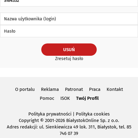
Nazwa użytkownika (login)
Hasło
USUŃ
Zresetuj hasło
O portalu
Reklama
Patronat
Praca
Kontakt
Pomoc
ISOK
Twój Profil
Polityka prywatności
|
Polityka cookies
Copyright
© 2001-2026 BiałystokOnline Sp. z o.o.
Adres redakcji: ul. Sienkiewicza 49 lok. 311, Białystok, tel. 85
746 07 39