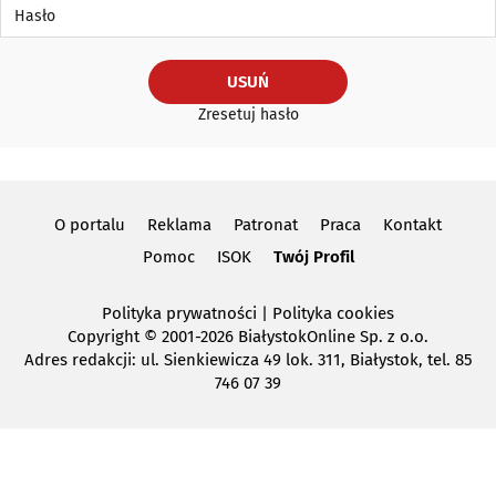
Hasło
USUŃ
Zresetuj hasło
O portalu
Reklama
Patronat
Praca
Kontakt
Pomoc
ISOK
Twój Profil
Polityka prywatności
|
Polityka cookies
Copyright
© 2001-2026 BiałystokOnline Sp. z o.o.
Adres redakcji: ul. Sienkiewicza 49 lok. 311, Białystok, tel. 85
746 07 39