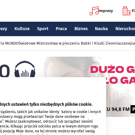
Imprezy
F
rezy
Kultura
Sport
Praca
Biznes
Nauka
Nierucho
eria MUNDO
Światowe Mistrzostwa w pieczeniu Babki i Kiszki Ziemniaczanej
Le
lnych ustawień tylko niezbędnych plików cookie.
ądzeniu, takich jak unikalne identyfikatory w cookie i innych
 dostawcy mogą przetwarzać Twoje dane osobowe na
ia”. Możesz zaakceptować, odrzucić lub zarządzać swoimi
encie, klikając przycisk odcisku palca w lewym dolnym rogu
knij pozycję Moje dane, na tej stronie możesz wycofać swoją