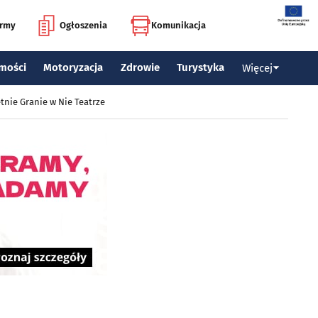
irmy
Ogłoszenia
Komunikacja
mości
Motoryzacja
Zdrowie
Turystyka
Więcej
tnie Granie w Nie Teatrze