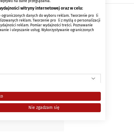
 wpływu na dane przeglądania.
ydajności witryny internetowej oraz w celu:
 ograniczonych danych do wyboru reklam. Tworzenie profili
izowanych reklam. Tworzenie profili z myślą o personalizacji
wydajności reklam. Pomiar wydajności treści. Poznawanie
ywanie i ulepszanie usług. Wykorzystywanie ograniczonych
 logowania.
ko
Nie zgadzam się
Zresetuj hasło