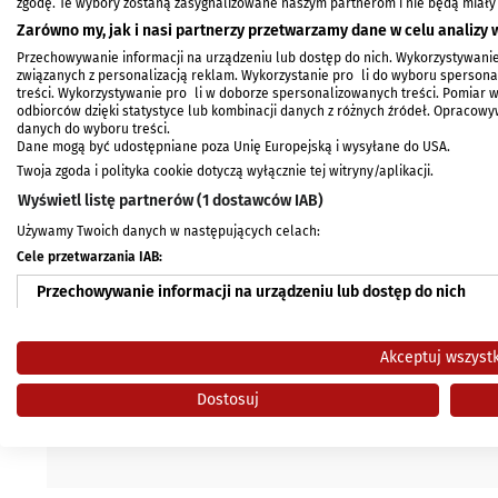
OGŁOSZENIA
zgodę. Te wybory zostaną zasygnalizowane naszym partnerom i nie będą miały
Zarówno my, jak i nasi partnerzy przetwarzamy dane w celu analizy w
Przechowywanie informacji na urządzeniu lub dostęp do nich. Wykorzystywanie
związanych z personalizacją reklam. Wykorzystanie profili do wyboru spersonal
treści. Wykorzystywanie profili w doborze spersonalizowanych treści. Pomiar 
Usuwanie ogłoszenia
odbiorców dzięki statystyce lub kombinacji danych z różnych źródeł. Opracow
danych do wyboru treści.
Ogłoszenie może usunąć wyłącznie ogłoszeniodawca.
Dane mogą być udostępniane poza Unię Europejską i wysyłane do USA.
Aby usunąć ogłoszenie podaj ID ogłoszenia oraz dane do
Twoja zgoda i polityka cookie dotyczą wyłącznie tej witryny/aplikacji.
Wyświetl listę partnerów (1 dostawców IAB)
ID Ogłoszenia
Używamy Twoich danych w następujących celach:
Cele przetwarzania IAB:
Nazwa użytkownika (login)
Przechowywanie informacji na urządzeniu lub dostęp do nich
Hasło
Wykorzystywanie ograniczonych danych do wyboru reklam
Akceptuj wszyst
Tworzenie profili w celu spersonalizowanych reklam
Dostosuj
USUŃ
Wykorzystanie profili do wyboru spersonalizowanych reklam
Tworzenie profili w celu personalizacji treści