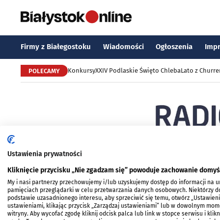
Firmy z Białegostoku
Wiadomości
Ogłoszenia
Imp
Konkursy
XXIV Podlaskie Święto Chleba
Lato z Churr
POLECAMY
Ustawienia prywatności
Kliknięcie przycisku „Nie zgadzam się” powoduje zachowanie domyś
My i nasi partnerzy przechowujemy i/lub uzyskujemy dostęp do informacji na urz
pamięciach przeglądarki w celu przetwarzania danych osobowych. Niektórzy
podstawie uzasadnionego interesu, aby sprzeciwić się temu, otwórz „Ustawien
Strona główna
Ogłoszenia
ustawieniami, klikając przycisk „Zarządzaj ustawieniami” lub w dowolnym mom
witryny. Aby wycofać zgodę kliknij odcisk palca lub link w stopce serwisu i kli