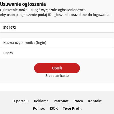
Usuwanie ogłoszenia
Ogłoszenie może usunąć wyłącznie ogłoszeniodawca.
Aby usunąć ogłoszenie podaj ID ogłoszenia oraz dane do logowania.
ID Ogłoszenia
Nazwa użytkownika (login)
Hasło
USUŃ
Zresetuj hasło
O portalu
Reklama
Patronat
Praca
Kontakt
Pomoc
ISOK
Twój Profil