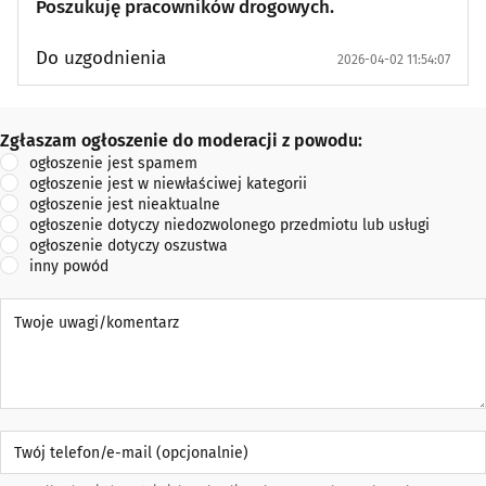
Poszukuję pracowników drogowych.
Do uzgodnienia
2026-04-02 11:54:07
Zgłaszam ogłoszenie do moderacji z powodu:
Zgłaszam ogłoszenie do moderacji z powodu:
ogłoszenie jest spamem
ogłoszenie jest w niewłaściwej kategorii
ogłoszenie jest nieaktualne
ogłoszenie dotyczy niedozwolonego przedmiotu lub usługi
ogłoszenie dotyczy oszustwa
inny powód
Twoje uwagi/komentarz
Twój telefon/e-mail (opcjonalnie)