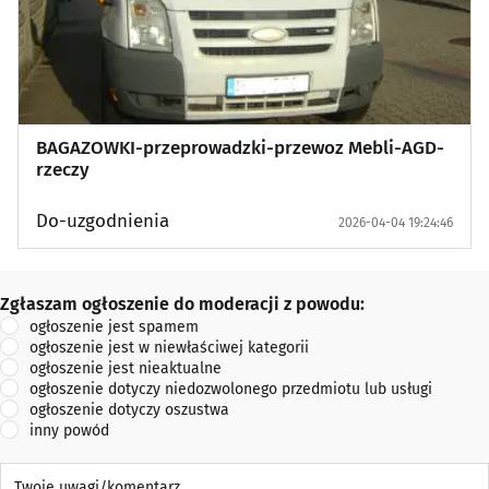
BAGAZOWKI-przeprowadzki-przewoz Mebli-AGD-
rzeczy
Do-uzgodnienia
2026-04-04 19:24:46
Zgłaszam ogłoszenie do moderacji z powodu:
Zgłaszam ogłoszenie do moderacji z powodu:
ogłoszenie jest spamem
ogłoszenie jest w niewłaściwej kategorii
ogłoszenie jest nieaktualne
ogłoszenie dotyczy niedozwolonego przedmiotu lub usługi
ogłoszenie dotyczy oszustwa
inny powód
Twoje uwagi/komentarz