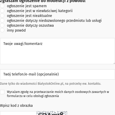
Zgłaszam ogłoszenie do moderacji z powodu:
Zgłaszam ogłoszenie do moderacji z powodu:
ogłoszenie jest spamem
ogłoszenie jest w niewłaściwej kategorii
ogłoszenie jest nieaktualne
ogłoszenie dotyczy niedozwolonego przedmiotu lub usługi
ogłoszenie dotyczy oszustwa
inny powód
Twoje uwagi/komentarz
Twój telefon/e-mail (opcjonalnie)
Dane tylko do wiadomości BiałystokOnline.pl, na potrzeby ew. kontaktu.
Wyrażam zgodę na przetwarzanie moich danych osobowych zawartych w
formularzu w celu obsługi zgłoszenia
Wpisz kod z obrazka