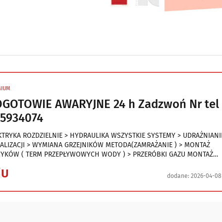
MIUM
GOTOWIE AWARYJNE 24 h Zadzwoń Nr tel
5934074
KTRYKA ROZDZIELNIE > HYDRAULIKA WSZYSTKIE SYSTEMY > UDRAŻNIANI
ALIZACJI > WYMIANA GRZEJNIKÓW METODA(ZAMRAŻANIE ) > MONTAŻ
CYKÓW ( TERM PRZEPŁYWOWYCH WODY ) > PRZERÓBKI GAZU MONTAŻ
HENEK GAZOWYCH > BADANIE SZCZELNOŚCI INSTALACJI GAZOWEJ > SER
/U
EL. 505 934 074
dodane:
2026-04-08 