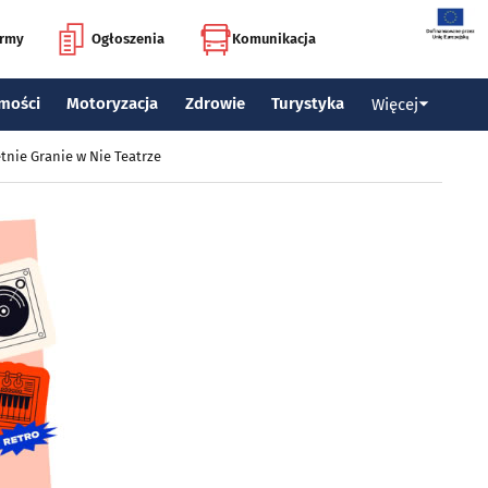
irmy
Ogłoszenia
Komunikacja
mości
Motoryzacja
Zdrowie
Turystyka
Więcej
tnie Granie w Nie Teatrze