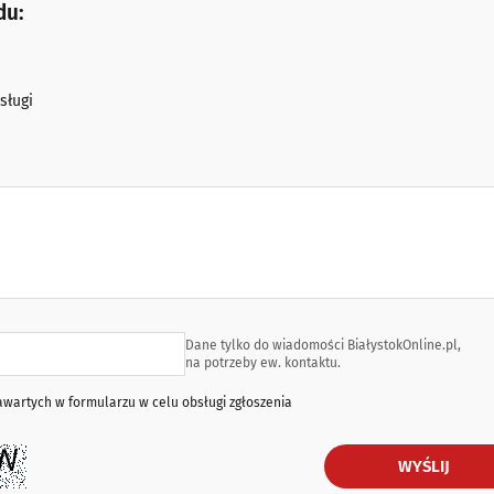
du:
sługi
Dane tylko do wiadomości BiałystokOnline.pl,
na potrzeby ew. kontaktu.
artych w formularzu w celu obsługi zgłoszenia
WYŚLIJ