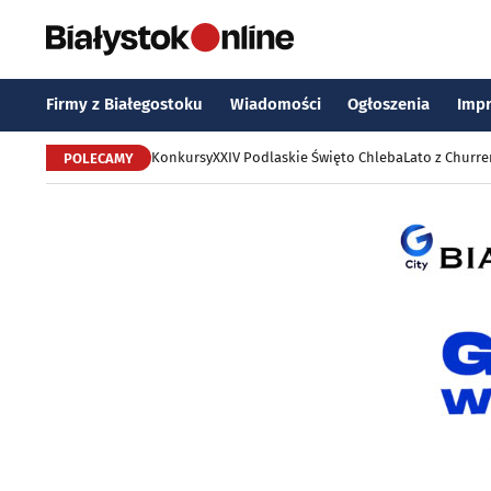
Firmy z Białegostoku
Wiadomości
Ogłoszenia
Imp
Konkursy
XXIV Podlaskie Święto Chleba
Lato z Churr
POLECAMY