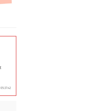
E
WIS >>
05:37:42