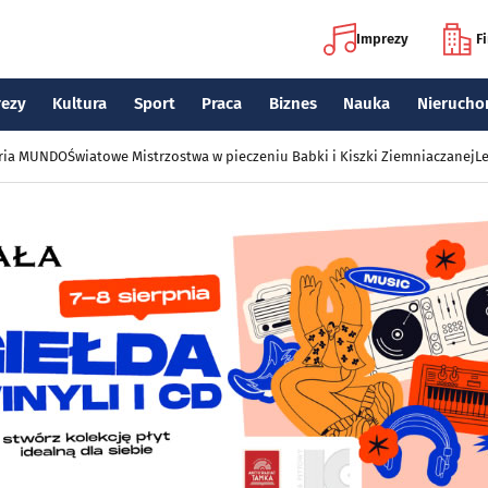
Imprezy
F
rezy
Kultura
Sport
Praca
Biznes
Nauka
Nierucho
eria MUNDO
Światowe Mistrzostwa w pieczeniu Babki i Kiszki Ziemniaczanej
Le