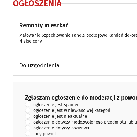
OGŁOSZENIA
Remonty mieszkań
Malowanie Szpachlowanie Panele podłogowe Kamień dekorac
Niskie ceny
Do uzgodnienia
Zgłaszam ogłoszenie do moderacji z powodu:
Zgłaszam ogłoszenie do moderacji z powo
ogłoszenie jest spamem
ogłoszenie jest w niewłaściwej kategorii
ogłoszenie jest nieaktualne
ogłoszenie dotyczy niedozwolonego przedmiotu lub u
ogłoszenie dotyczy oszustwa
inny powód