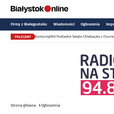
Firmy z Białegostoku
Wiadomości
Ogłoszenia
Imp
Konkursy
XXIV Podlaskie Święto Chleba
Lato z Churr
POLECAMY
Strona główna
Ogłoszenia