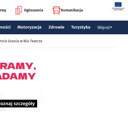
irmy
Ogłoszenia
Komunikacja
mości
Motoryzacja
Zdrowie
Turystyka
Więcej
tnie Granie w Nie Teatrze