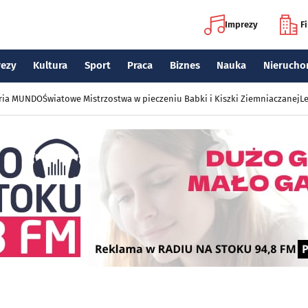
Imprezy
F
rezy
Kultura
Sport
Praca
Biznes
Nauka
Nierucho
eria MUNDO
Światowe Mistrzostwa w pieczeniu Babki i Kiszki Ziemniaczanej
Le