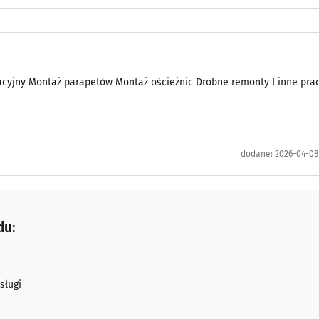
yjny Montaż parapetów Montaż ościeżnic Drobne remonty I inne pra
dodane:
2026-04-08 
du:
sługi