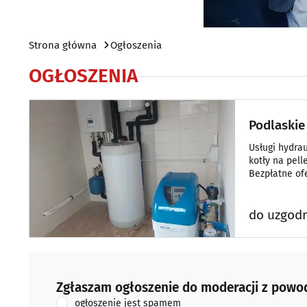
Strona główna
Ogłoszenia
OGŁOSZENIA
Podlaskie
Usługi hydrau
kotły na pell
Bezpłatne of
do uzgodn
Zgłaszam ogłoszenie do moderacji z powodu:
Zgłaszam ogłoszenie do moderacji z powo
ogłoszenie jest spamem