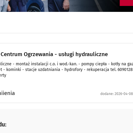
 Centrum Ogrzewania - usługi hydrauliczne
liczne - montaż instalacji c.o. i wod.-kan. - pompy ciepła - kotły na gaz
et - kominki - stacje uzdatniania - hydrofory - rekuperacja tel. 609012
erty
iienia
dodane:
2026-04-08 
du: