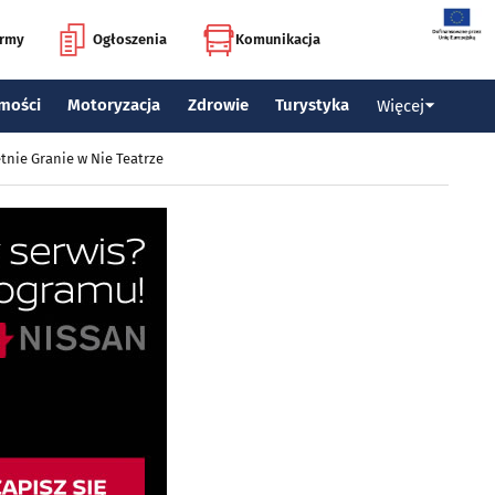
irmy
Ogłoszenia
Komunikacja
mości
Motoryzacja
Zdrowie
Turystyka
Więcej
tnie Granie w Nie Teatrze