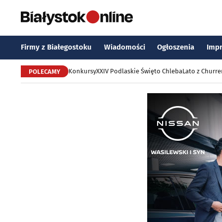
Firmy z Białegostoku
Wiadomości
Ogłoszenia
Imp
Konkursy
XXIV Podlaskie Święto Chleba
Lato z Churr
POLECAMY