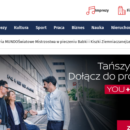
Imprezy
F
rezy
Kultura
Sport
Praca
Biznes
Nauka
Nierucho
eria MUNDO
Światowe Mistrzostwa w pieczeniu Babki i Kiszki Ziemniaczanej
Le