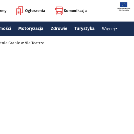
irmy
Ogłoszenia
Komunikacja
mości
Motoryzacja
Zdrowie
Turystyka
Więcej
tnie Granie w Nie Teatrze