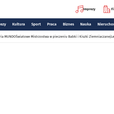
Imprezy
F
rezy
Kultura
Sport
Praca
Biznes
Nauka
Nierucho
eria MUNDO
Światowe Mistrzostwa w pieczeniu Babki i Kiszki Ziemniaczanej
Le