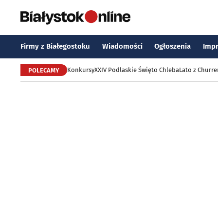
Firmy z Białegostoku
Wiadomości
Ogłoszenia
Imp
Konkursy
XXIV Podlaskie Święto Chleba
Lato z Churr
POLECAMY