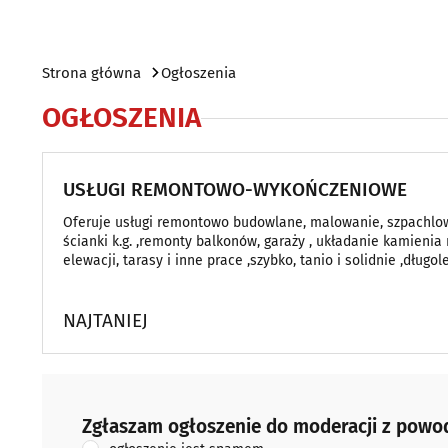
Strona główna
Ogłoszenia
OGŁOSZENIA
USŁUGI REMONTOWO-WYKOŃCZENIOWE
Oferuje usługi remontowo budowlane, malowanie, szpachlowa
ścianki k.g. ,remonty balkonów, garaży , układanie kamieni
elewacji, tarasy i inne prace ,szybko, tanio i solidnie ,dług
NAJTANIEJ
Zgłaszam ogłoszenie do moderacji z powodu:
Zgłaszam ogłoszenie do moderacji z powo