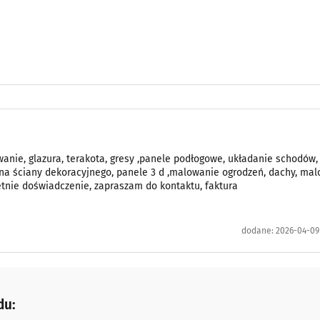
nie, glazura, terakota, gresy ,panele podłogowe, układanie schodów,
a na ściany dekoracyjnego, panele 3 d ,malowanie ogrodzeń, dachy, ma
oletnie doświadczenie, zapraszam do kontaktu, faktura
dodane:
2026-04-09 
du: