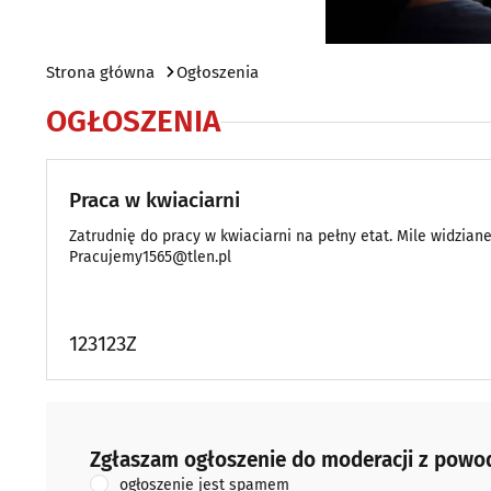
Strona główna
Ogłoszenia
OGŁOSZENIA
Praca w kwiaciarni
Zatrudnię do pracy w kwiaciarni na pełny etat. Mile widzian
Pracujemy1565@tlen.pl
123123Z
Zgłaszam ogłoszenie do moderacji z powodu:
Zgłaszam ogłoszenie do moderacji z powo
ogłoszenie jest spamem