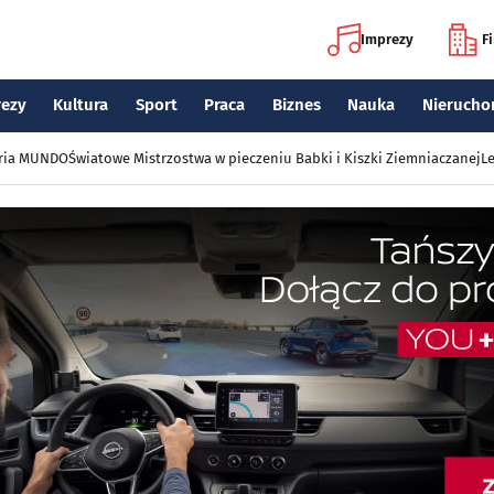
Imprezy
F
rezy
Kultura
Sport
Praca
Biznes
Nauka
Nierucho
eria MUNDO
Światowe Mistrzostwa w pieczeniu Babki i Kiszki Ziemniaczanej
Le