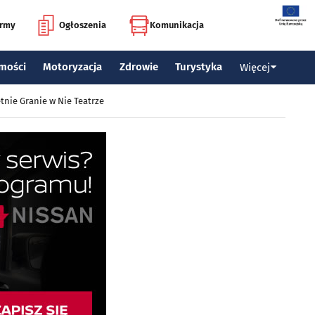
irmy
Ogłoszenia
Komunikacja
mości
Motoryzacja
Zdrowie
Turystyka
Więcej
tnie Granie w Nie Teatrze