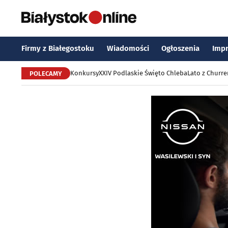
Firmy z Białegostoku
Wiadomości
Ogłoszenia
Imp
Konkursy
XXIV Podlaskie Święto Chleba
Lato z Churr
POLECAMY