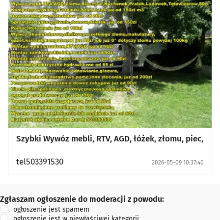
Szybki Wywóz mebli, RTV, AGD, łóżek, złomu, piec,
tel503391530
2026-05-09 10:37:40
Zgłaszam ogłoszenie do moderacji z powodu:
Zgłaszam ogłoszenie do moderacji z powodu:
ogłoszenie jest spamem
ogłoszenie jest w niewłaściwej kategorii