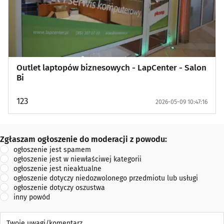
Outlet laptopów biznesowych - LapCenter - Salon
Bi
123
2026-05-09 10:47:16
Zgłaszam ogłoszenie do moderacji z powodu:
Zgłaszam ogłoszenie do moderacji z powodu:
ogłoszenie jest spamem
ogłoszenie jest w niewłaściwej kategorii
ogłoszenie jest nieaktualne
ogłoszenie dotyczy niedozwolonego przedmiotu lub usługi
ogłoszenie dotyczy oszustwa
inny powód
Twoje uwagi/komentarz